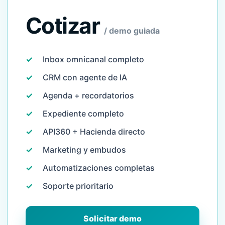
Cotizar
/ demo guiada
✓
Inbox omnicanal completo
✓
CRM con agente de IA
✓
Agenda + recordatorios
✓
Expediente completo
✓
API360 + Hacienda directo
✓
Marketing y embudos
✓
Automatizaciones completas
✓
Soporte prioritario
Solicitar demo